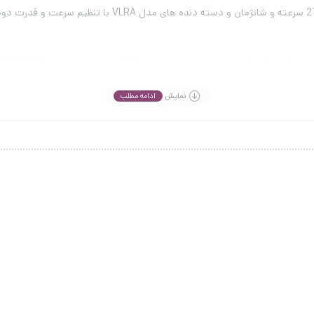
با یک سیستم دنده 21 سرعته و شانژمان و دسته د
نمایش
ادامه مطلب
دارای بدنه ای با جنس استیل سبک با فرم 17 و سایز طوقه 24
دارای یک طراحی جدید و ارگونومیک برای رقابت با دوچرخ
کیفیت جلو و عقب تجربه ای لذت بخش از دوچرخه سواری با یک دوچرخه قدرتمند
ز پر استفاده ترین روشهای خرید شده اما با توجه به ماهیت محصول همیشه نکاتی 
کسب و کار فروشگاه مد نظر با کلیک بر روی نماد اعتماد الکترونیکی.
 محصول سایز بزرگ مانند دوچرخه با توجه به سایز دوچرخه گاها میتواند رقمی بین ششصد هز
 زمان تسویه حساب نباشد احتمالا این محصول پس کرایه باشد و برای اجتناب از غافلگیری از ه