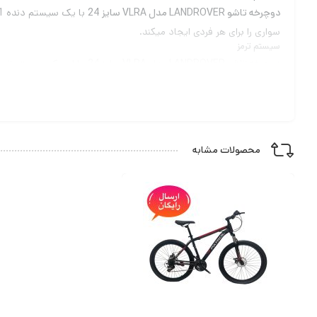
دوچرخه تاشو LANDROVER مدل VLRA سایز 24
سواری را برای هر فردی ایجاد میکند.
سیستم ترمز
دوچرخه تاشو LANDROVER مدل VLRA سایز 24
دارد.
بدنه
دوچرخه تاشو LANDROVER مدل VLRA سایز 24
مناسب کارکرد حرفه ای علاوه بر کارکرد شهری و روزمره میباشد.
نتیجه گیری
محصولات مشابه
علی رغم طراحی معمول دوچرخه های تاشو ،
دوچرخه تاشو LANDROVER مدل VLRA سایز 24
تاشو معمول و شهری است. صندلی نرم و طبی و کمک فنر های بسیار با 
نکات قبل از خرید
امروزه خرید اینترنتی بخاطر سادگی و بدون دردسر بودن تبدیل به یکی ا
گواهینامه SSL یا همان HTTPS در ابتدای آدرس سایت.
توجه به وجود نماد اعتماد الکترونیک کسب و کار های اینترنتی و بررسی صفحه 
همیشه هزینه های حمل و نقل را در نظر بگیرید ، هزینه حمل و نقل پستی یک
که هیچ نشانه ای مبنی بر رایگان بودن هزینه ارسال و یا درج هزینه ارسال در
امر را قبل از خرید از فروشنده بپرسید.