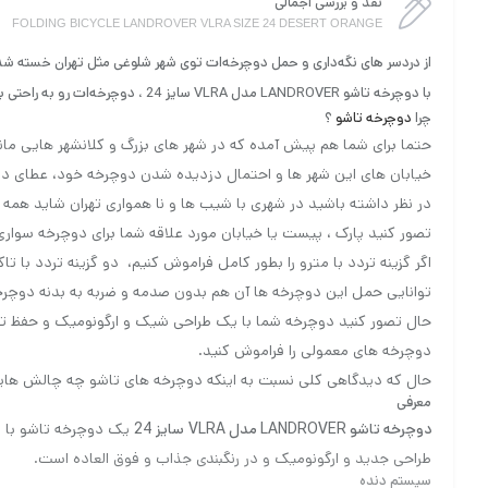
نقد و بررسی اجمالی
FOLDING BICYCLE LANDROVER VLRA SIZE 24 DESERT ORANGE
از دردسر های نگه‌داری و حمل دوچرخه‌ات توی شهر شلوغی مثل تهران خسته شدی؟
با دوچرخه تاشو LANDROVER مدل VLRA سایز 24 ، دوچرخه‌ات رو به راحتی با ماشین یا مترو حمل کن و بدون نگرانی دوچرخه‌ات رو با خودت به آپارتمان یا محل کارت ببر.
چرا
دوچرخه تاشو
؟
حتما برای شما هم پیش آمده که در شهر های بزرگ و کلانشهر هایی مانند
خیابان های این شهر ها و احتمال دزدیده شدن دوچرخه خود، عطای دوچ
در نظر داشته باشید در شهری با شیب ها و نا همواری تهران شاید هم
تصور کنید پارک ، پیست یا خیابان مورد علاقه شما برای دوچرخه سوار
اگر گزینه تردد با مترو را بطور کامل فراموش کنیم، دو گزینه تردد ب
توانایی حمل این دوچرخه ها آن هم بدون صدمه و ضربه به بدنه دوچرخه 
حال تصور کنید دوچرخه شما با یک طراحی شیک و ارگونومیک و حفظ 
دوچرخه های معمولی را فراموش کنید.
حال که دیدگاهی کلی نسبت به اینکه دوچرخه های تاشو چه چالش هایی ا
معرفی
دوچرخه تاشو LANDROVER مدل VLRA
سایز 24
طراحی جدید و ارگونومیک و در رنگبندی جذاب و فوق العاده است.
سیستم دنده