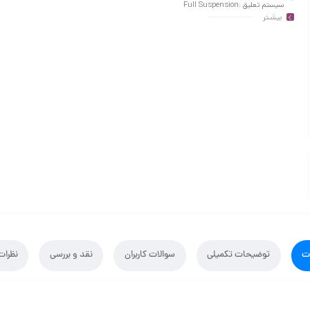
سیستم تعلیق :Full Suspension
بیشـتر
نوع ترمز :دیسکی مکانیکی
ت
توضیحات تکمیلی
سوالات کاربران
نقد و بررسی
نظرات 