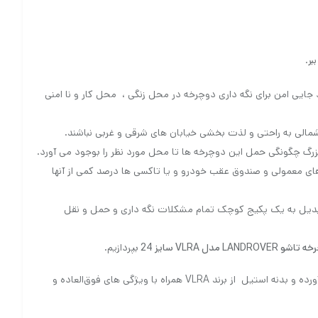
 جایی امن برای نگه داری دوچرخه در محل زنگی ، محل کار و نا امنی
مالی به راحتی و لذت بخشی خیابان های شرقی و غربی نباشند.
زرگ چگونگی حمل این دوچرخه ها تا محل مورد نظر را بوجود می آورد.
 های معمولی و صندوق عقب خودرو و یا تاکسی ها درصد کمی از آنها
بدیل به یک پکیج کوچک تمام مشکلات نگه داری و حمل و نقل
 LANDROVER مدل VLRA سایز 24
بپردازیم.
یک دوچرخه تاشو با طوقه هایی از جنس آلومینیوم دوجداره ترکیبی از زیبایی و استحکام را به ارمغان آورده و بدنه استیل از برند VLRA همراه با ویژگی های فوق‌العاده و