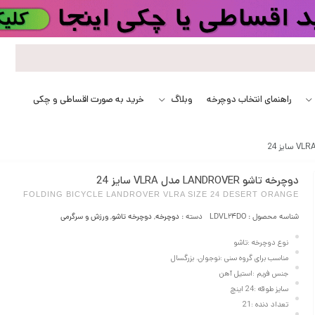
راهنمای انتخاب دوچرخه
وبلاگ
خرید به صورت اقساطی و چکی
دوچرخه تاشو LANDROVER مدل VLRA سایز 24
FOLDING BICYCLE LANDROVER VLRA SIZE 24 DESERT ORANGE
شناسه محصول :
LDVL24DO
دسته :
دوچرخه
,
دوچرخه تاشو
,
ورزش و سرگرمی
نوع دوچرخه :تاشو
مناسب برای گروه سنی :نوجوان، بزرگسال
جنس فریم :استیل آهن
سایز طوقه :24 اینچ
تعداد دنده :21