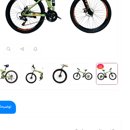
توضیحا