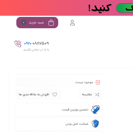
سبد خرید
0
0887509
0920
با ما در تماس باشـید
موجود نیست
مقایسه
افزودن به علاقه مندی ها
تضمین بهترین قیمت
ضمانت اصل بودن