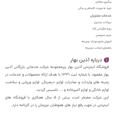
دوچرخه تاشو LANDROVER مدل VLRA سایز 26
دارای یک سیستم
پیگیری سفارش
ترمز دیسکی مکانیکی بوده و با دسته ترمز برند VLRA و سیستم
خرید به صورت اقساطی و چکی
تعلیق FULL SUSPENSION ، در نهایت کیفیت ، امنیت را برای
خدمات مشتریان
دوچرخه سواری به همراه دارد.
سوالات متداول
بدنه
رویه بازگردانی کالا
دوچرخه تاشو LANDROVER مدل VLRA سایز 26
دارای بدنه ای با
حریم خصوصی
جنس استیل سبک با فرم 17 و سایز طوقه 24 اینچ با جنس
آموزش جامع مونتاژ دوچرخه
آلومینیوم دوجداره است که با وجود تاشو بودن استحکام یک
راهنمای انتخاب دوچرخه
دوچرخه کوهستان را دارد و کاملا مناسب کارکرد حرفه ای علاوه بر
درباره آذین بهار
کارکرد شهری و روزمره میباشد.
نتیجه گیری
فروشگاه اینترنتی آذین بهار زیرمجموعه شرکت خدماتی بازرگانی آذین
علی رغم طراحی معمول دوچرخه های تاشو ،
دوچرخه تاشو
بهار مقصود با شماره ثبت 1331 با هدف ارائه محصولات و خدمات در
LANDROVER مدل VLRA سایز 26
دارای یک طراحی جدید و
زمینه های واردات و صادرات لوازم دیجیتال، لوازم ورزشی و سلامت،
ارگونومیک برای رقابت با دوچرخه های کوهستان و مناسب برای
لوازم خانگی و لوازم آشپرخانه و ... تاسیس گردید.
کارکردی بالاتر از سطح یک دوچرخه تاشو معمول و شهری است.
این شرکت مفتخر است بیش از 5 سال همکاری با فروشگاه های
صندلی نرم و طبی و کمک فنر های بسیار با کیفیت جلو و عقب تجربه
اینترنتی در جهت رفع نیاز های هموطنان عزیزمان را در کارنامه دارد.
ای لذت بخش از دوچرخه سواری با یک دوچرخه قدرتمند و در عین
حال تاشو را فراهم میکند.