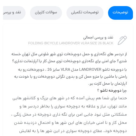
توضیحات
توضیحات تکمیلی
سوالات کاربران
نقد و بررسی
نقد و بررسی اجمالی
FOLDING BICYCLE LANDROVER VLRA SIZE 26 BLACK
از دردسر های نگه‌داری و حمل دوچرخه‌ات توی شهر شلوغی مثل تهران خسته
شدی؟ جای امنی برای نگه‌داری دوچرخه‌ات توی محل کار یا آپارتمانت نداری؟
با دوچرخه تاشو LANDROVER مدل VLRA سایز 26 ، دوچرخه‌ات رو به
راحتی با ماشین یا مترو حمل کن و بدون نگرانی دوچرخه‌ات رو با خودت به
آپارتمان یا محل کارت ببر.
چرا
دوچرخه تاشو
؟
حتما برای شما هم پیش آمده که در شهر های بزرگ و کلانشهر هایی
مانند تهران، نیاز و علاقه به دوچرخه سواری را بخاطر دردسر ها و
مشکلاتی مثل نبود جایی امن برای نگه داری دوچرخه در محل زنگی ،
محل کار و نا امنی خیابان های این شهر ها و احتمال دزدیده شدن
دوچرخه خود، عطای دوچرخه سواری در این شهر ها را به لقایش