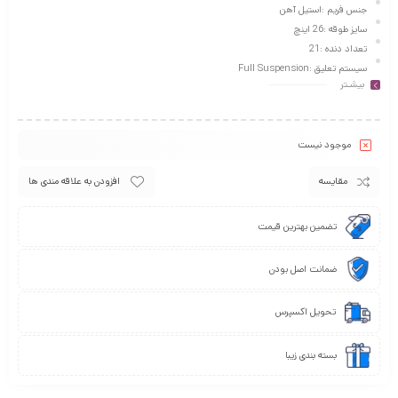
جنس فریم :استیل آهن
سایز طوقه :26 اینچ
تعداد دنده :21
سیستم تعلیق :Full Suspension
بیشـتر
نوع ترمز :دیسکی مکانیکی
موجود نیست
مقایسه
افزودن به علاقه مندی ها
تضمین بهترین قیمت
ضمانت اصل بودن
تحویل اکسپرس
بسته بندی زیبا