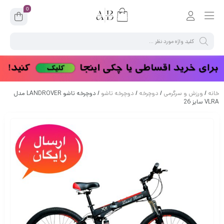
0
خانه
/
ورزش و سرگرمی
/
دوچرخه
/
دوچرخه تاشو
/ دوچرخه تاشو LANDROVER مدل
VLRA سایز 26