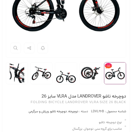
دوچرخه تاشو LANDROVER مدل VLRA سایز 26
FOLDING BICYCLE LANDROVER VLRA SIZE 26 BLACK
شناسه محصول :
LDVL26B
دسته :
دوچرخه
,
دوچرخه تاشو
,
ورزش و سرگرمی
نوع دوچرخه :تاشو
مناسب برای گروه سنی :نوجوان، بزرگسال